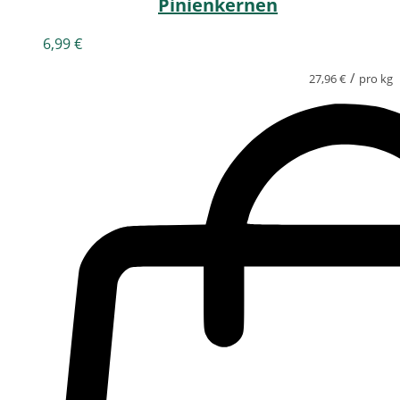
Pinienkernen
6,99
€
/
27,96
€
pro kg