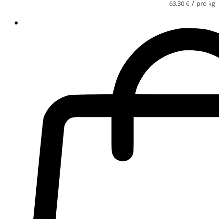
/
63,30
€
pro kg