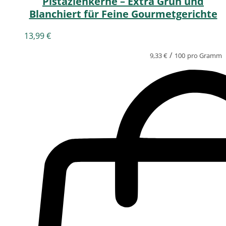
Pistazienkerne – Extra Grün und
Blanchiert für Feine Gourmetgerichte
13,99
€
/
9,33
€
100
pro Gramm