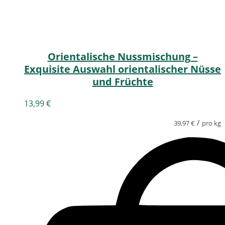
Orientalische Nussmischung –
Exquisite Auswahl orientalischer Nüsse
und Früchte
13,99
€
/
39,97
€
pro kg