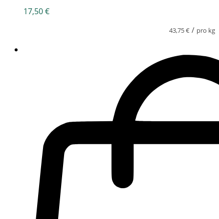
17,50
€
/
43,75
€
pro kg