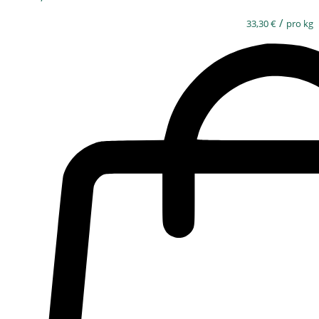
/
33,30
€
pro kg