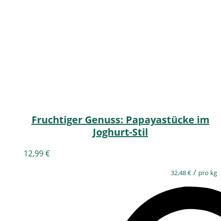
Fruchtiger Genuss: Papayastücke im
Joghurt-Stil
12,99
€
/
32,48
€
pro kg