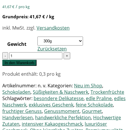
/
41,67
€
pro kg
Grundpreis:
41,67
€
/ kg
inkl. MwSt.
zzgl.
Versandkosten
Gewicht
Zurücksetzen
Quantity
In den Warenkorb
Produkt enthält: 0,3
pro kg
Artikelnummer:
n. v.
Kategorien:
Neu im Shop
,
Schokoladen
,
Süßigkeiten & Naschwerk
,
Trockenfrüchte
Schlagwörter:
besondere Delikatesse
,
edle Praline
,
edles
Naschwerk
,
exklusives Geschenk
,
feine Schokolade
,
fruchtiger Genuss
,
Genussmoment
,
Gourmet
,
Handverlesen
,
handwerkliche Perfektion
,
Hochwertige
Zutaten
,
intensiver Kakaogeschmack
,
luxuriöser