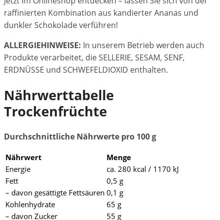
Jetzt im Onlineshop entdecken – lassen Sie sich von der
raffinierten Kombination aus kandierter Ananas und
dunkler Schokolade verführen!
ALLERGIEHINWEISE:
In unserem Betrieb werden auch
Produkte verarbeitet, die SELLERIE, SESAM, SENF,
ERDNÜSSE und SCHWEFELDIOXID enthalten.
Nährwerttabelle
Trockenfrüchte
Durchschnittliche Nährwerte pro 100 g
Nährwert
Menge
Energie
ca. 280 kcal / 1170 kJ
Fett
0,5 g
– davon gesättigte Fettsäuren
0,1 g
Kohlenhydrate
65 g
– davon Zucker
55 g