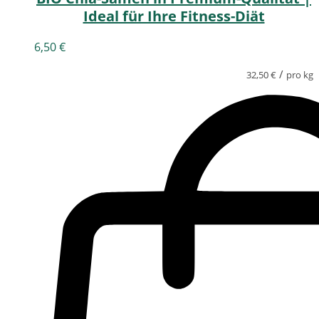
Ideal für Ihre Fitness-Diät
6,50
€
/
32,50
€
pro kg