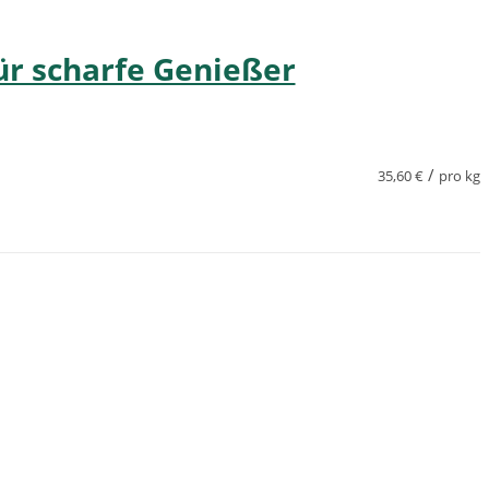
ür scharfe Genießer
/
35,60
€
pro kg