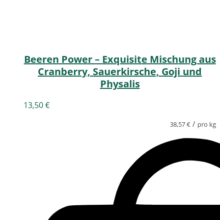
Beeren Power – Exquisite Mischung aus
Cranberry, Sauerkirsche, Goji und
Physalis
13,50
€
/
38,57
€
pro kg