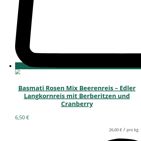
Basmati Rosen Mix Beerenreis – Edler
Langkornreis mit Berberitzen und
Cranberry
6,50
€
/
26,00
€
pro kg