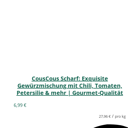
CousCous Scharf: Exquisite
Gewürzmischung mit Chili, Tomaten,
Petersilie & mehr | Gourmet-Qualität
6,99
€
/
27,96
€
pro kg