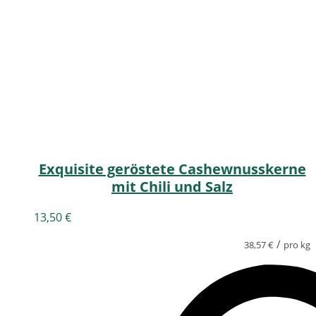
Exquisite geröstete Cashewnusskerne
mit Chili und Salz
13,50
€
/
38,57
€
pro kg