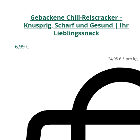
Gebackene Chili-Reiscracker –
Knusprig, Scharf und Gesund | Ihr
Lieblingssnack
6,99
€
/
34,95
€
pro kg