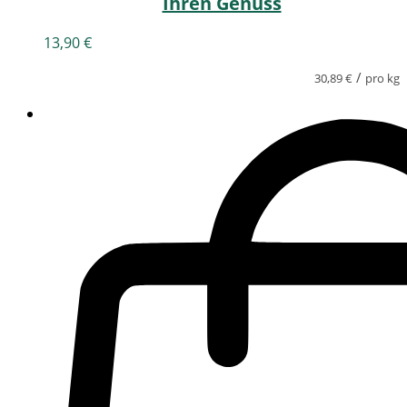
Ihren Genuss
13,90
€
/
30,89
€
pro kg