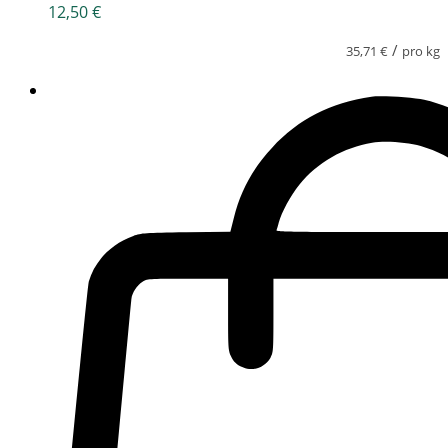
12,50
€
/
35,71
€
pro kg