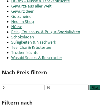
Fit-Box – Nüsse & Trockenfrüchte
Gewürze aus aller Welt
Gewürzideen
Gutscheine
Neu im Shop
Nüsse
Reis-, Couscous- & Bulgur-Spezialitäten
Schokoladen
Süßigkeiten & Naschwerk
Tee, Chai & Kräutertee
Trockenfrüchte
Wasabi Snacks & Reiscracker
Nach Preis filtern
Min.
Max.
Filter
Preis
Preis
Filtern nach