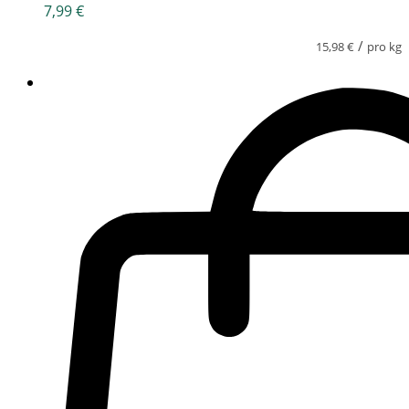
7,99
€
/
15,98
€
pro kg