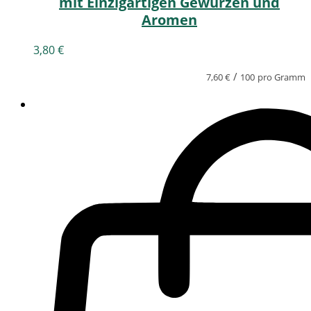
mit Einzigartigen Gewürzen und
Aromen
3,80
€
/
7,60
€
100
pro Gramm