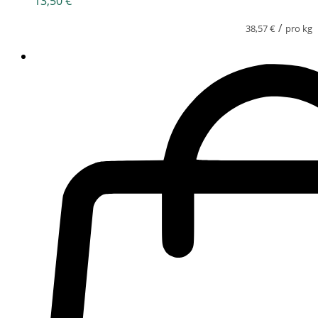
13,50
€
/
38,57
€
pro kg