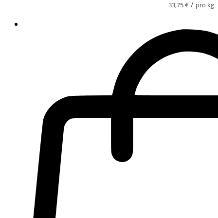
/
33,75
€
pro kg