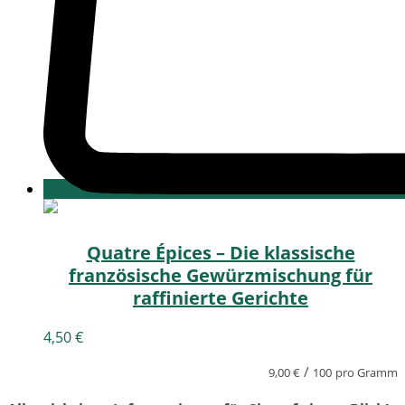
Quatre Épices – Die klassische
französische Gewürzmischung für
raffinierte Gerichte
4,50
€
/
9,00
€
100
pro Gramm