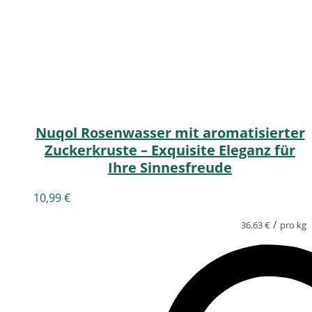
Nuqol Rosenwasser mit aromatisierter
Zuckerkruste – Exquisite Eleganz für
Ihre Sinnesfreude
10,99
€
/
36,63
€
pro kg