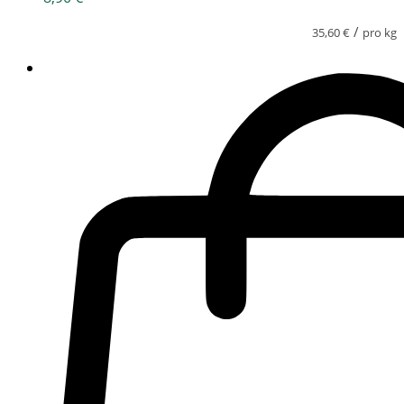
/
35,60
€
pro kg