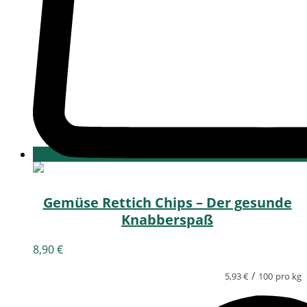
Gemüse Rettich Chips – Der gesunde
Knabberspaß
8,90
€
/
5,93
€
100
pro kg