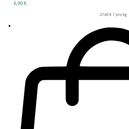
6,90
€
/
27,60
€
pro kg