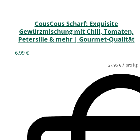
CousCous Scharf: Exquisite
Gewürzmischung mit Chili, Tomaten,
Petersilie & mehr | Gourmet-Qualität
6,99
€
/
27,96
€
pro kg