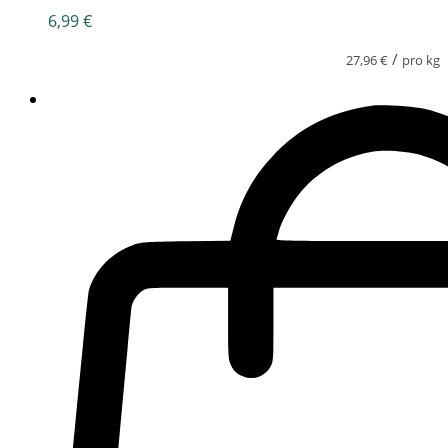
6,99
€
/
27,96
€
pro kg