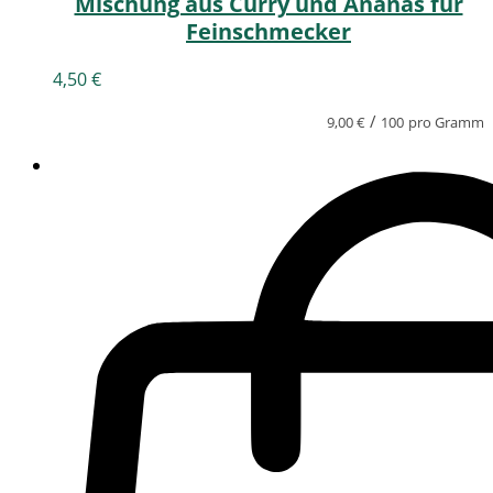
Mischung aus Curry und Ananas für
Feinschmecker
4,50
€
/
9,00
€
100
pro Gramm