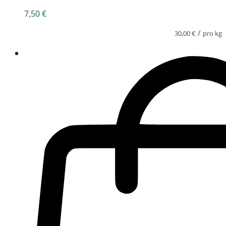
7,50
€
/
30,00
€
pro kg