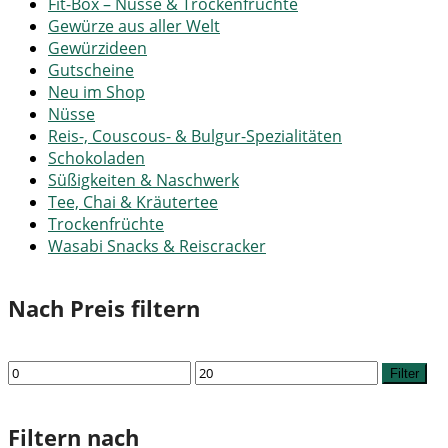
Fit-Box – Nüsse & Trockenfrüchte
Gewürze aus aller Welt
Gewürzideen
Gutscheine
Neu im Shop
Nüsse
Reis-, Couscous- & Bulgur-Spezialitäten
Schokoladen
Süßigkeiten & Naschwerk
Tee, Chai & Kräutertee
Trockenfrüchte
Wasabi Snacks & Reiscracker
Nach Preis filtern
Min.
Max.
Filter
Preis
Preis
Filtern nach