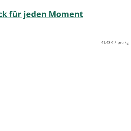
ack für jeden Moment
/
41,43
€
pro kg