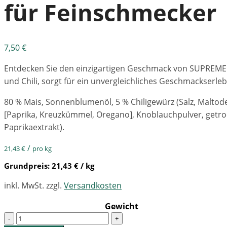
für Feinschmecker
7,50
€
Entdecken Sie den einzigartigen Geschmack von SUPREME CO
und Chili, sorgt für ein unvergleichliches Geschmackserleb
80 % Mais, Sonnenblumenöl, 5 % Chiligewürz (Salz, Malto
[Paprika, Kreuzkümmel, Oregano], Knoblauchpulver, getroc
Paprikaextrakt).
/
21,43
€
pro kg
Grundpreis:
21,43
€
/ kg
inkl. MwSt.
zzgl.
Versandkosten
Gewicht
Quantity