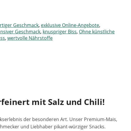
artiger Geschmack
,
exklusive Online-Angebote
,
ensiver Geschmack
,
knuspriger Biss
,
Ohne künstliche
uss
,
wertvolle Nährstoffe
inert mit Salz und Chili!
kserlebnis der besonderen Art. Unser Premium-Mais,
chmecker und Liebhaber pikant-würziger Snacks.