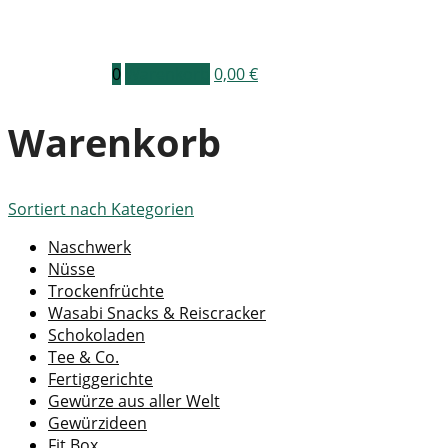
0
Warenkorb
0,00
€
Warenkorb
Sortiert nach
Kategorien
Naschwerk
Nüsse
Trockenfrüchte
Wasabi Snacks & Reiscracker
Schokoladen
Tee & Co.
Fertiggerichte
Gewürze aus aller Welt
Gewürzideen
Fit Box