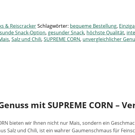
s & Reiscracker
Schlagwörter:
bequeme Bestellung
,
Einzig
sunde Snack-Option
,
gesunder Snack
,
höchste Qualität
,
int
Mais
,
Salz und Chili
,
SUPREME CORN
,
unvergleichlicher Gen
Genuss mit SUPREME CORN – Verfe
N bieten wir Ihnen nicht nur Mais, sondern ein Geschmac
us Salz und Chili, ist ein wahrer Gaumenschmaus für Feins