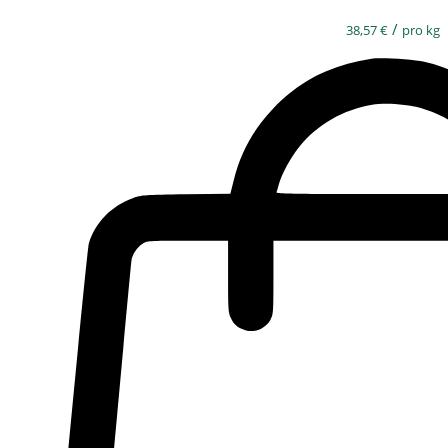
/
38,57
€
pro kg