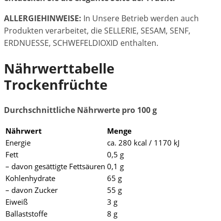
ALLERGIEHINWEISE:
In Unsere Betrieb werden auch
Produkten verarbeitet, die SELLERIE, SESAM, SENF,
ERDNUESSE, SCHWEFELDIOXID enthalten.
Nährwerttabelle
Trockenfrüchte
Durchschnittliche Nährwerte pro 100 g
Nährwert
Menge
Energie
ca. 280 kcal / 1170 kJ
Fett
0,5 g
– davon gesättigte Fettsäuren
0,1 g
Kohlenhydrate
65 g
– davon Zucker
55 g
Eiweiß
3 g
Ballaststoffe
8 g