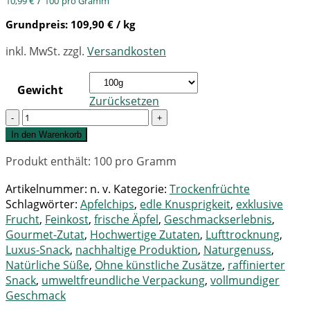
/
10,99
€
100
pro Gramm
Grundpreis:
109,90
€
/ kg
inkl. MwSt.
zzgl.
Versandkosten
Gewicht
Zurücksetzen
Quantity
In den Warenkorb
Produkt enthält: 100
pro Gramm
Artikelnummer:
n. v.
Kategorie:
Trockenfrüchte
Schlagwörter:
Apfelchips
,
edle Knusprigkeit
,
exklusive
Frucht
,
Feinkost
,
frische Äpfel
,
Geschmackserlebnis
,
Gourmet-Zutat
,
Hochwertige Zutaten
,
Lufttrocknung
,
Luxus-Snack
,
nachhaltige Produktion
,
Naturgenuss
,
Natürliche Süße
,
Ohne künstliche Zusätze
,
raffinierter
Snack
,
umweltfreundliche Verpackung
,
vollmundiger
Geschmack