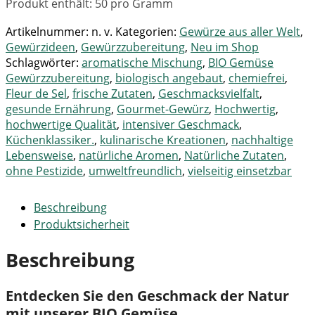
Produkt enthält: 50
pro Gramm
Artikelnummer:
n. v.
Kategorien:
Gewürze aus aller Welt
,
Gewürzideen
,
Gewürzzubereitung
,
Neu im Shop
Schlagwörter:
aromatische Mischung
,
BIO Gemüse
Gewürzzubereitung
,
biologisch angebaut
,
chemiefrei
,
Fleur de Sel
,
frische Zutaten
,
Geschmacksvielfalt
,
gesunde Ernährung
,
Gourmet-Gewürz
,
Hochwertig
,
hochwertige Qualität
,
intensiver Geschmack
,
Küchenklassiker.
,
kulinarische Kreationen
,
nachhaltige
Lebensweise
,
natürliche Aromen
,
Natürliche Zutaten
,
ohne Pestizide
,
umweltfreundlich
,
vielseitig einsetzbar
Beschreibung
Produktsicherheit
Beschreibung
Entdecken Sie den Geschmack der Natur
mit unserer BIO Gemüse