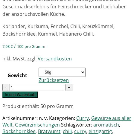
Geschmackserlebnis für Feinschmecker und Liebhaber
der anspruchsvollen Küche.
Koriander, Kurkuma, Fenchel, Chili, Kreüzkümmel,
Bockshornklee, Kümmel, Habanero Chili.
/
7,98
€
100
pro Gramm
inkl. MwSt.
zzgl.
Versandkosten
Gewicht
Zurücksetzen
Quantity
In den Warenkorb
Produkt enthält: 50
pro Gramm
Artikelnummer:
n. v.
Kategorien:
Curry
,
Gewürze aus aller
Welt
,
Gewürzmischungen
Schlagwörter:
aromatisch
,
Bockshornklee
,
Bratwurst
,
chili
,
curry
,
einzigartig
,