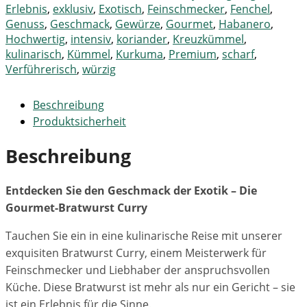
Erlebnis
,
exklusiv
,
Exotisch
,
Feinschmecker
,
Fenchel
,
Genuss
,
Geschmack
,
Gewürze
,
Gourmet
,
Habanero
,
Hochwertig
,
intensiv
,
koriander
,
Kreuzkümmel
,
kulinarisch
,
Kümmel
,
Kurkuma
,
Premium
,
scharf
,
Verführerisch
,
würzig
Beschreibung
Produktsicherheit
Beschreibung
Entdecken Sie den Geschmack der Exotik – Die
Gourmet-Bratwurst Curry
Tauchen Sie ein in eine kulinarische Reise mit unserer
exquisiten Bratwurst Curry, einem Meisterwerk für
Feinschmecker und Liebhaber der anspruchsvollen
Küche. Diese Bratwurst ist mehr als nur ein Gericht – sie
ist ein Erlebnis für die Sinne.