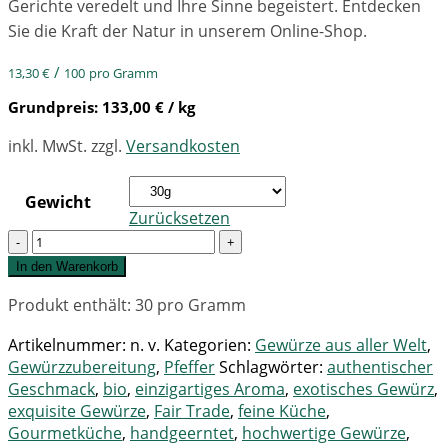
Gerichte veredelt und Ihre Sinne begeistert. Entdecken
Sie die Kraft der Natur in unserem Online-Shop.
/
13,30
€
100
pro Gramm
Grundpreis:
133,00
€
/ kg
inkl. MwSt.
zzgl.
Versandkosten
Gewicht
Zurücksetzen
Quantity
In den Warenkorb
Produkt enthält: 30
pro Gramm
Artikelnummer:
n. v.
Kategorien:
Gewürze aus aller Welt
,
Gewürzzubereitung
,
Pfeffer
Schlagwörter:
authentischer
Geschmack
,
bio
,
einzigartiges Aroma
,
exotisches Gewürz
,
exquisite Gewürze
,
Fair Trade
,
feine Küche
,
Gourmetküche
,
handgeerntet
,
hochwertige Gewürze
,