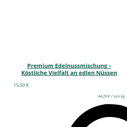
Premium Edelnussmischung –
Köstliche Vielfalt an edlen Nüssen
15,50
€
/
44,29
€
pro kg