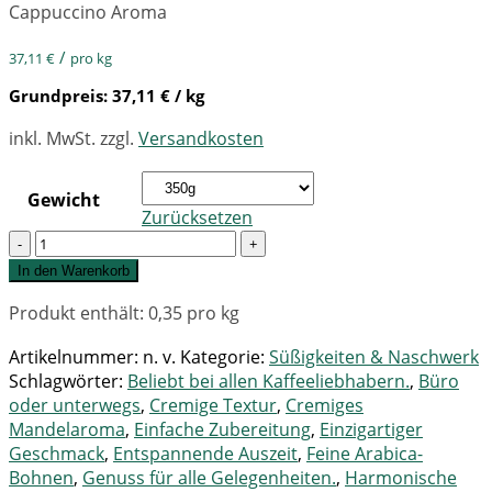
Cappuccino Aroma
/
37,11
€
pro kg
Grundpreis:
37,11
€
/ kg
inkl. MwSt.
zzgl.
Versandkosten
Gewicht
Zurücksetzen
Quantity
In den Warenkorb
Produkt enthält: 0,35
pro kg
Artikelnummer:
n. v.
Kategorie:
Süßigkeiten & Naschwerk
Schlagwörter:
Beliebt bei allen Kaffeeliebhabern.
,
Büro
oder unterwegs
,
Cremige Textur
,
Cremiges
Mandelaroma
,
Einfache Zubereitung
,
Einzigartiger
Geschmack
,
Entspannende Auszeit
,
Feine Arabica-
Bohnen
,
Genuss für alle Gelegenheiten.
,
Harmonische