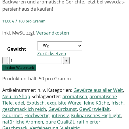
Backwaren und aromatische Gerichte. Jetzt bei www.das-
persienhaus.de kaufen!
/
11,00
€
100
pro Gramm
inkl. MwSt.
zzgl.
Versandkosten
Gewicht
Zurücksetzen
Quantity
In den Warenkorb
Produkt enthält: 50
pro Gramm
Artikelnummer:
n. v.
Kategorien:
Gewürze aus aller Welt
,
Neu im Shop
Schlagwörter:
aromatisch
,
aromatische
Tiefe
,
edel
,
Exotisch
,
exquisite Würze
,
feine Küche
,
frisch
,
geschmacklich reich
,
Gewürzkunst
,
Gewürzvielfalt
,
Gourmet
,
Hochwertig
,
intensiv
,
Kulinarisches Highlight
,
natürliche Aromen
,
pure Qualität
,
raffinierter
Geschmack
,
Verfeinerung
,
Vielseitig