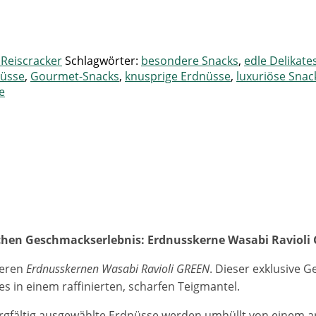
Reiscracker
Schlagwörter:
besondere Snacks
,
edle Delikate
nüsse
,
Gourmet-Snacks
,
knusprige Erdnüsse
,
luxuriöse Snac
e
chen Geschmackserlebnis: Erdnusskerne Wasabi Ravioli
seren
Erdnusskernen Wasabi Ravioli GREEN
. Dieser exklusive G
s in einem raffinierten, scharfen Teigmantel.
Sorgfältig ausgewählte Erdnüsse werden umhüllt von einem a