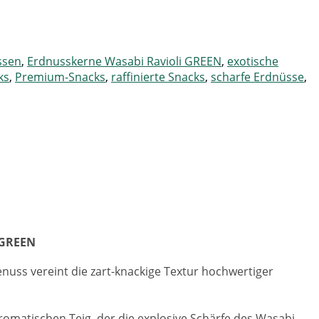
ssen
,
Erdnusskerne Wasabi Ravioli GREEN
,
exotische
ks
,
Premium-Snacks
,
raffinierte Snacks
,
scharfe Erdnüsse
,
 GREEN
enuss vereint die zart-knackige Textur hochwertiger
romatischen Teig, der die explosive Schärfe des Wasabi