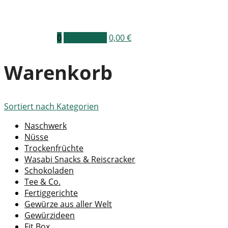
0
Warenkorb
0,00
€
Warenkorb
Sortiert nach
Kategorien
Naschwerk
Nüsse
Trockenfrüchte
Wasabi Snacks & Reiscracker
Schokoladen
Tee & Co.
Fertiggerichte
Gewürze aus aller Welt
Gewürzideen
Fit Box