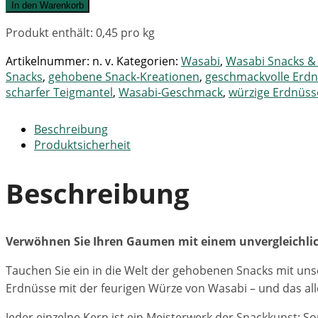
In den Warenkorb
Produkt enthält: 0,45
pro kg
Artikelnummer:
n. v.
Kategorien:
Wasabi
,
Wasabi Snacks & 
Snacks
,
gehobene Snack-Kreationen
,
geschmackvolle Erd
scharfer Teigmantel
,
Wasabi-Geschmack
,
würzige Erdnüss
Beschreibung
Produktsicherheit
Beschreibung
Verwöhnen Sie Ihren Gaumen mit einem unvergleichli
Tauchen Sie ein in die Welt der gehobenen Snacks mit un
Erdnüsse mit der feurigen Würze von Wasabi – und das alle
Jeder einzelne Kern ist ein Meisterwerk der Snackkunst: 