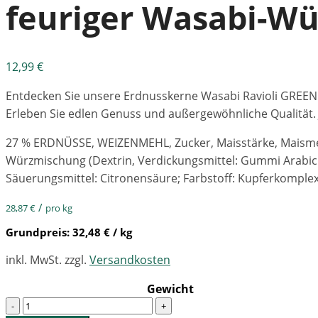
feuriger Wasabi-Wü
12,99
€
Entdecken Sie unsere Erdnusskerne Wasabi Ravioli GREEN –
Erleben Sie edlen Genuss und außergewöhnliche Qualität. 
27 % ERDNÜSSE, WEIZENMEHL, Zucker, Maisstärke, Maismehl
Würzmischung (Dextrin, Verdickungsmittel: Gummi Arabicu
Säuerungsmittel: Citronensäure; Farbstoff: Kupferkomple
/
28,87
€
pro kg
Grundpreis:
32,48
€
/ kg
inkl. MwSt.
zzgl.
Versandkosten
Gewicht
Quantity