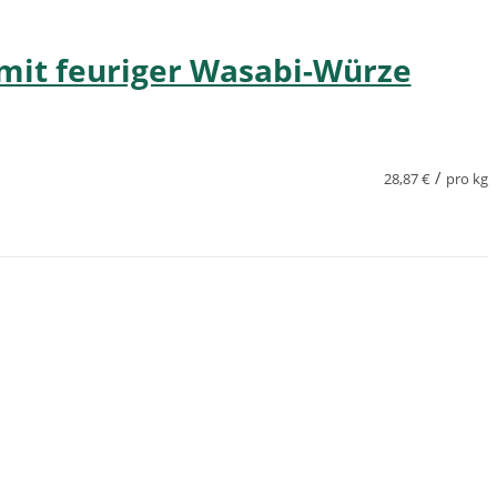
 mit feuriger Wasabi-Würze
/
28,87
€
pro kg