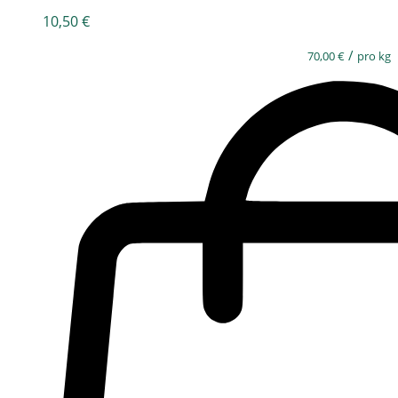
10,50
€
/
70,00
€
pro kg