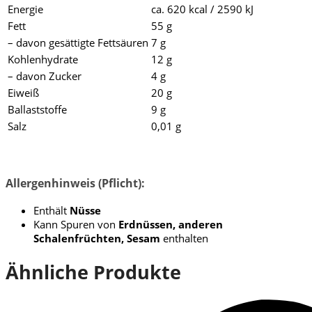
Energie
ca. 620 kcal / 2590 kJ
Fett
55 g
– davon gesättigte Fettsäuren
7 g
Kohlenhydrate
12 g
– davon Zucker
4 g
Eiweiß
20 g
Ballaststoffe
9 g
Salz
0,01 g
Allergenhinweis (Pflicht):
Enthält
Nüsse
Kann Spuren von
Erdnüssen, anderen
Schalenfrüchten, Sesam
enthalten
Ähnliche Produkte