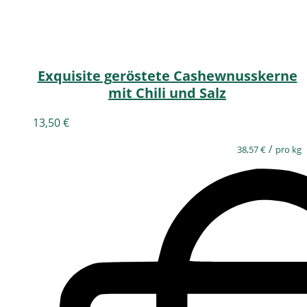
Exquisite geröstete Cashewnusskerne
mit Chili und Salz
13,50
€
/
38,57
€
pro kg