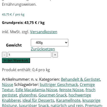
Ernährungsweisen.
/
43,75
€
pro kg
Grundpreis:
43,75
€
/ kg
inkl. MwSt.
zzgl.
Versandkosten
Gewicht
Zurücksetzen
Quantity
In den Warenkorb
Produkt enthält: 0,4
pro kg
Artikelnummer:
n. v.
Kategorien:
Behandelt & Geröstet
,
Nüsse
Schlagwörter:
buttriger Geschmack
,
Cremige
Textur
,
Edle Macadamia-Nüsse
,
feinste Nüsse
,
frisch
geröstet
,
glutenfrei
,
Gourmet-Snack
,
hochwertige
Knabberei
,
ideal für Desserts
,
Karamellnote
,
knusprige
Röstung
,
luxuriöser Snack
,
natürlich und rein
,
Premium-