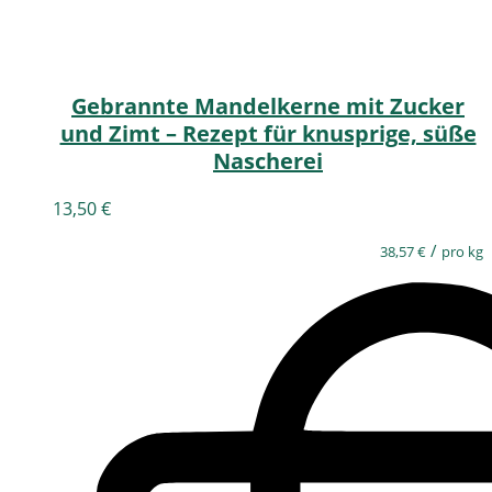
Gebrannte Mandelkerne mit Zucker
und Zimt – Rezept für knusprige, süße
Nascherei
13,50
€
/
38,57
€
pro kg