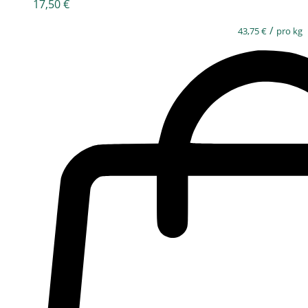
17,50
€
/
43,75
€
pro kg