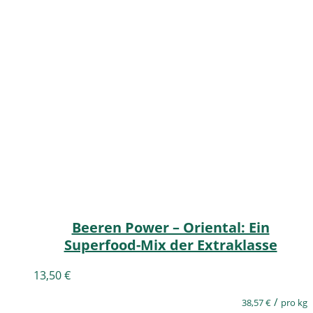
Beeren Power – Oriental: Ein
Superfood-Mix der Extraklasse
13,50
€
/
38,57
€
pro kg