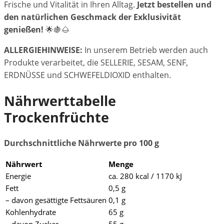
Frische und Vitalität in Ihren Alltag.
Jetzt bestellen und
den natürlichen Geschmack der Exklusivität
genießen!
🌟🍇🌰
ALLERGIEHINWEISE:
In unserem Betrieb werden auch
Produkte verarbeitet, die SELLERIE, SESAM, SENF,
ERDNÜSSE und SCHWEFELDIOXID enthalten.
Nährwerttabelle
Trockenfrüchte
Durchschnittliche Nährwerte pro 100 g
Nährwert
Menge
Energie
ca. 280 kcal / 1170 kJ
Fett
0,5 g
– davon gesättigte Fettsäuren
0,1 g
Kohlenhydrate
65 g
– davon Zucker
55 g