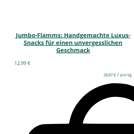
Jumbo-Flamms: Handgemachte Luxus-
Snacks für einen unvergesslichen
Geschmack
12,99
€
/
28,87
€
pro kg