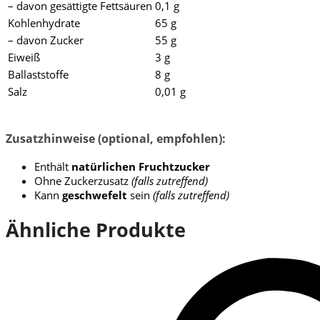
– davon gesättigte Fettsäuren
0,1 g
Kohlenhydrate
65 g
– davon Zucker
55 g
Eiweiß
3 g
Ballaststoffe
8 g
Salz
0,01 g
Zusatzhinweise (optional, empfohlen):
Enthält
natürlichen Fruchtzucker
Ohne Zuckerzusatz
(falls zutreffend)
Kann
geschwefelt
sein
(falls zutreffend)
Ähnliche Produkte