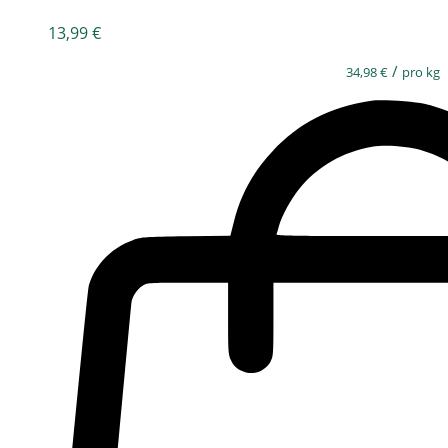
13,99
€
/
34,98
€
pro kg