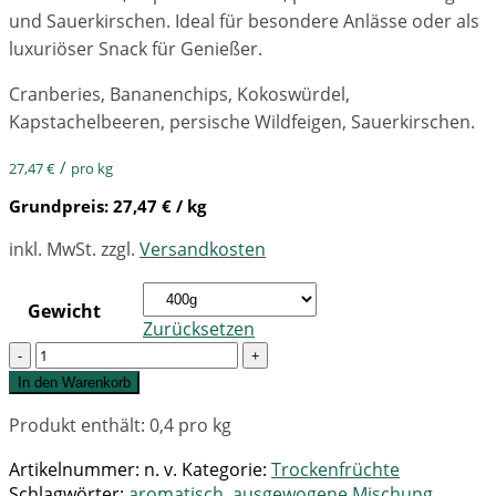
und Sauerkirschen. Ideal für besondere Anlässe oder als
luxuriöser Snack für Genießer.
Cranberies, Bananenchips, Kokoswürdel,
Kapstachelbeeren, persische Wildfeigen, Sauerkirschen.
/
27,47
€
pro kg
Grundpreis:
27,47
€
/ kg
inkl. MwSt.
zzgl.
Versandkosten
Gewicht
Zurücksetzen
Quantity
In den Warenkorb
Produkt enthält: 0,4
pro kg
Artikelnummer:
n. v.
Kategorie:
Trockenfrüchte
Schlagwörter:
aromatisch
,
ausgewogene Mischung
,