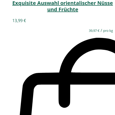
Exquisite Auswahl orientalischer Nüsse
und Früchte
13,99
€
/
39,97
€
pro kg