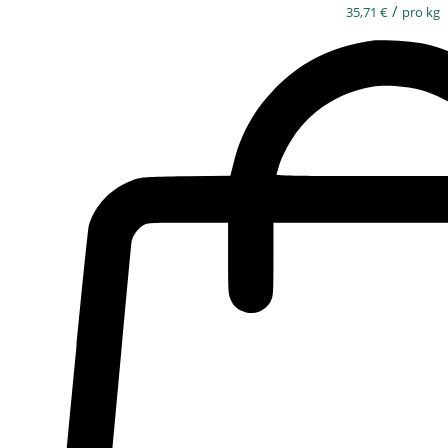
/
35,71
€
pro kg