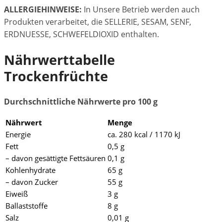
ALLERGIEHINWEISE:
In Unsere Betrieb werden auch
Produkten verarbeitet, die SELLERIE, SESAM, SENF,
ERDNUESSE, SCHWEFELDIOXID enthalten.
Nährwerttabelle
Trockenfrüchte
Durchschnittliche Nährwerte pro 100 g
Nährwert
Menge
Energie
ca. 280 kcal / 1170 kJ
Fett
0,5 g
– davon gesättigte Fettsäuren
0,1 g
Kohlenhydrate
65 g
– davon Zucker
55 g
Eiweiß
3 g
Ballaststoffe
8 g
Salz
0,01 g