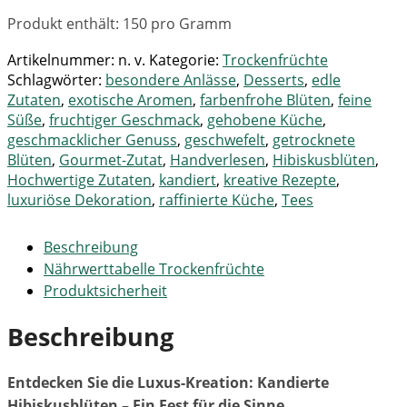
Produkt enthält: 150
pro Gramm
Artikelnummer:
n. v.
Kategorie:
Trockenfrüchte
Schlagwörter:
besondere Anlässe
,
Desserts
,
edle
Zutaten
,
exotische Aromen
,
farbenfrohe Blüten
,
feine
Süße
,
fruchtiger Geschmack
,
gehobene Küche
,
geschmacklicher Genuss
,
geschwefelt
,
getrocknete
Blüten
,
Gourmet-Zutat
,
Handverlesen
,
Hibiskusblüten
,
Hochwertige Zutaten
,
kandiert
,
kreative Rezepte
,
luxuriöse Dekoration
,
raffinierte Küche
,
Tees
Beschreibung
Nährwerttabelle Trockenfrüchte
Produktsicherheit
Beschreibung
Entdecken Sie die Luxus-Kreation: Kandierte
Hibiskusblüten – Ein Fest für die Sinne