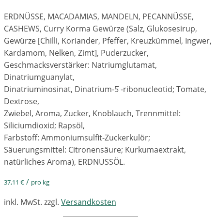
ERDNÜSSE, MACADAMIAS, MANDELN, PECANNÜSSE,
CASHEWS, Curry Korma Gewürze (Salz, Glukosesirup,
Gewürze [Chilli, Koriander, Pfeffer, Kreuzkümmel, Ingwer,
Kardamom, Nelken, Zimt], Puderzucker,
Geschmacksverstärker: Natriumglutamat,
Dinatriumguanylat,
Dinatriuminosinat, Dinatrium-5 ́-ribonucleotid; Tomate,
Dextrose,
Zwiebel, Aroma, Zucker, Knoblauch, Trennmittel:
Siliciumdioxid; Rapsöl,
Farbstoff: Ammoniumsulfit-Zuckerkulör;
Säuerungsmittel: Citronensäure; Kurkumaextrakt,
natürliches Aroma), ERDNUSSÖL.
/
37,11
€
pro kg
inkl. MwSt.
zzgl.
Versandkosten