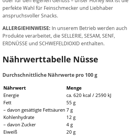
oder für den eigenen Genuss – unser Honey Mix ist die
perfekte Wahl für Feinschmecker und Liebhaber
anspruchsvoller Snacks.
ALLERGIEHINWEISE:
In unserem Betrieb werden auch
Produkte verarbeitet, die SELLERIE, SESAM, SENF,
ERDNÜSSE und SCHWEFELDIOXID enthalten.
Nährwerttabelle Nüsse
Durchschnittliche Nährwerte pro 100 g
Nährwert
Menge
Energie
ca. 620 kcal / 2590 kJ
Fett
55 g
– davon gesättigte Fettsäuren
7 g
Kohlenhydrate
12 g
– davon Zucker
4 g
Eiweiß
20 g