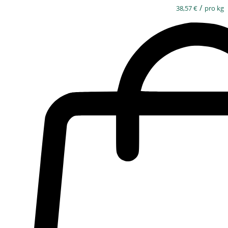
/
38,57
€
pro kg