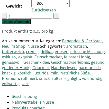
Gewicht
Zurücksetzen
Quantity
In den Warenkorb
Produkt enthält: 0,35
pro kg
Artikelnummer:
n. v.
Kategorien:
Behandelt & Geröstet
,
Neu im Shop
,
Nüsse
Schlagwörter:
aromatisch
,
butterweich
,
cremig
,
delikat
,
erlesen
,
erlesene Mischung
,
exklusiv
,
exquisit
,
Feinschmecker
,
feinster Honig
,
genussvoll
,
Geschenkidee
,
Geschmackserlebnis
,
gesund
,
goldener Honig
,
Gourmet
,
Handverlesen
,
harmonisch
,
knackig
,
köstlich
,
luxuriös
,
mild
,
Natürliche Süße
,
Premium
,
raffiniert
,
snack
,
süßes Highlight
,
vollmundig
,
vollwertig
,
zart
Beschreibung
Nährwerttabelle Nüsse
Produktsicherheit