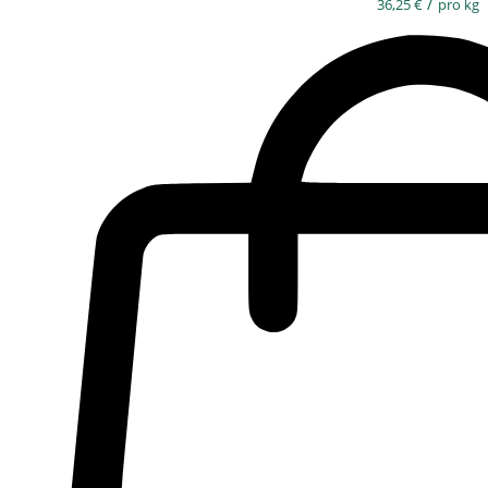
/
36,25
€
pro kg