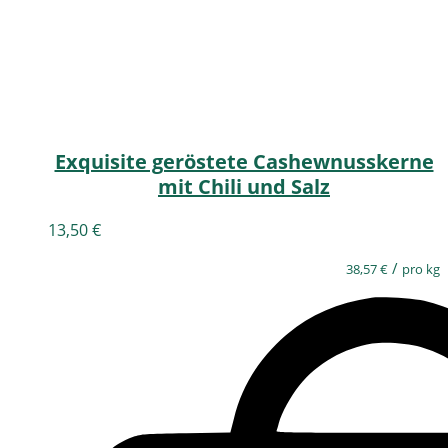
Exquisite geröstete Cashewnusskerne
mit Chili und Salz
13,50
€
/
38,57
€
pro kg