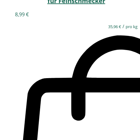
für Feinschmecker
8,99
€
/
35,96
€
pro kg