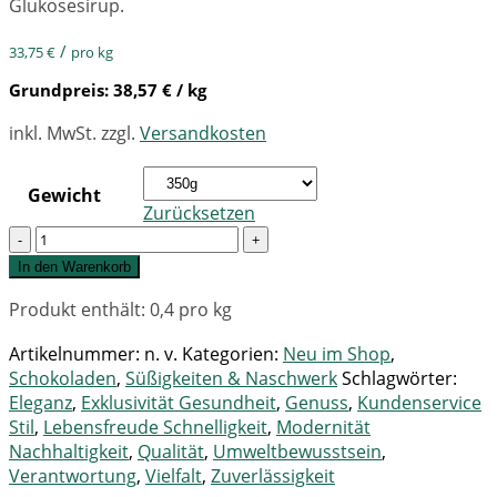
Glukosesirup.
/
33,75
€
pro kg
Grundpreis:
38,57
€
/ kg
inkl. MwSt.
zzgl.
Versandkosten
Gewicht
Zurücksetzen
Quantity
In den Warenkorb
Produkt enthält: 0,4
pro kg
Artikelnummer:
n. v.
Kategorien:
Neu im Shop
,
Schokoladen
,
Süßigkeiten & Naschwerk
Schlagwörter:
Eleganz
,
Exklusivität Gesundheit
,
Genuss
,
Kundenservice
Stil
,
Lebensfreude Schnelligkeit
,
Modernität
Nachhaltigkeit
,
Qualität
,
Umweltbewusstsein
,
Verantwortung
,
Vielfalt
,
Zuverlässigkeit