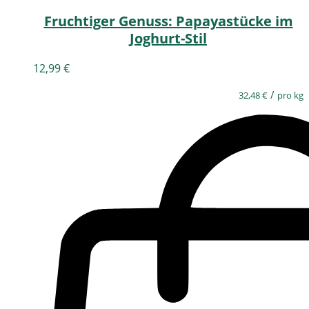
Fruchtiger Genuss: Papayastücke im
Joghurt-Stil
12,99
€
/
32,48
€
pro kg