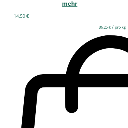
mehr
14,50
€
/
36,25
€
pro kg