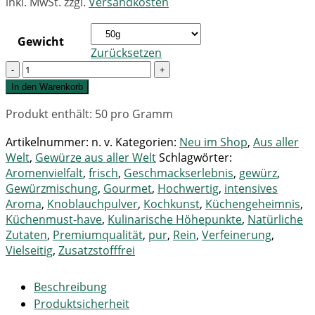
inkl. MwSt.
zzgl.
Versandkosten
Gewicht
Zurücksetzen
Quantity
In den Warenkorb
Produkt enthält: 50
pro Gramm
Artikelnummer:
n. v.
Kategorien:
Neu im Shop
,
Aus aller
Welt
,
Gewürze aus aller Welt
Schlagwörter:
Aromenvielfalt
,
frisch
,
Geschmackserlebnis
,
gewürz
,
Gewürzmischung
,
Gourmet
,
Hochwertig
,
intensives
Aroma
,
Knoblauchpulver
,
Kochkunst
,
Küchengeheimnis
,
Küchenmust-have
,
Kulinarische Höhepunkte
,
Natürliche
Zutaten
,
Premiumqualität
,
pur
,
Rein
,
Verfeinerung
,
Vielseitig
,
Zusatzstofffrei
Beschreibung
Produktsicherheit