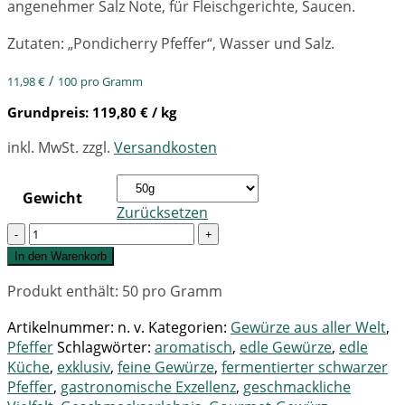
angenehmer Salz Note, für Fleischgerichte, Saucen.
Zutaten: „Pondicherry Pfeffer“, Wasser und Salz.
/
11,98
€
100
pro Gramm
Grundpreis:
119,80
€
/ kg
inkl. MwSt.
zzgl.
Versandkosten
Gewicht
Zurücksetzen
Quantity
In den Warenkorb
Produkt enthält: 50
pro Gramm
Artikelnummer:
n. v.
Kategorien:
Gewürze aus aller Welt
,
Pfeffer
Schlagwörter:
aromatisch
,
edle Gewürze
,
edle
Küche
,
exklusiv
,
feine Gewürze
,
fermentierter schwarzer
Pfeffer
,
gastronomische Exzellenz
,
geschmackliche