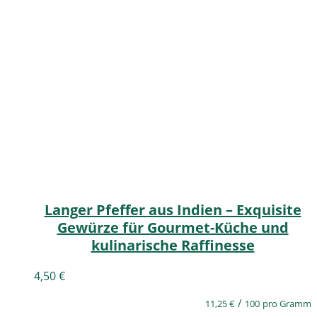
Langer Pfeffer aus Indien – Exquisite
Gewürze für Gourmet-Küche und
kulinarische Raffinesse
4,50
€
/
11,25
€
100
pro Gramm