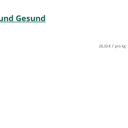
 und Gesund
/
26,33
€
pro kg