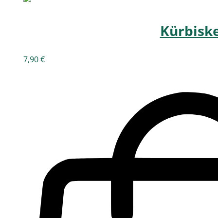
Kürbisk
7,90
€