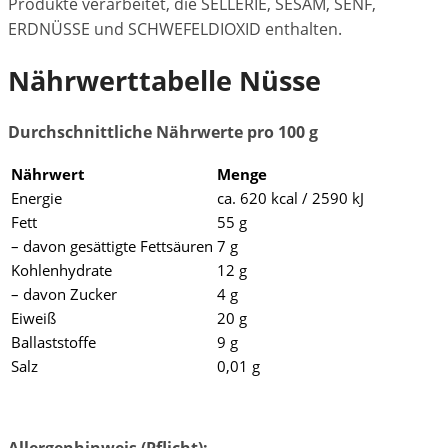
Produkte verarbeitet, die SELLERIE, SESAM, SENF,
ERDNÜSSE und SCHWEFELDIOXID enthalten.
Nährwerttabelle Nüsse
Durchschnittliche Nährwerte pro 100 g
Nährwert
Menge
Energie
ca. 620 kcal / 2590 kJ
Fett
55 g
– davon gesättigte Fettsäuren
7 g
Kohlenhydrate
12 g
– davon Zucker
4 g
Eiweiß
20 g
Ballaststoffe
9 g
Salz
0,01 g
Allergenhinweis (Pflicht):