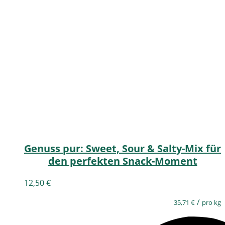
Genuss pur: Sweet, Sour & Salty-Mix für
den perfekten Snack-Moment
12,50
€
/
35,71
€
pro kg