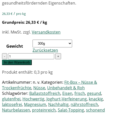
gesundheitsfördernden Eigenschaften.
/
26,33
€
pro kg
Grundpreis:
26,33
€
/ kg
inkl. MwSt.
zzgl.
Versandkosten
Gewicht
Zurücksetzen
Quantity
In den Warenkorb
Produkt enthält: 0,3
pro kg
Artikelnummer:
n. v.
Kategorien:
Fit-Box – Nüsse &
Trockenfrüchte
,
Nüsse
,
Unbehandelt & Roh
Schlagwörter:
Ballaststoffreich
,
Eisen
,
frisch
,
gesund
,
glutenfrei
,
Hochwertig
,
Joghurt-Verfeinerung
,
knackig
,
laktosefrei
,
Magnesium
,
Nachhaltig
,
nährstoffreich
,
Naturbelassen
,
proteinreich
,
Salat-Topping
,
schonend