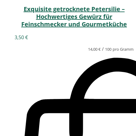
Exquisite getrocknete Petersilie –
Hochwertiges Gewürz für
Feinschmecker und Gourmetküche
3,50
€
/
14,00
€
100
pro Gramm