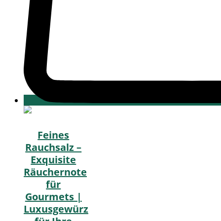
Feines
Rauchsalz –
Exquisite
Räuchernote
für
Gourmets |
Luxusgewürz