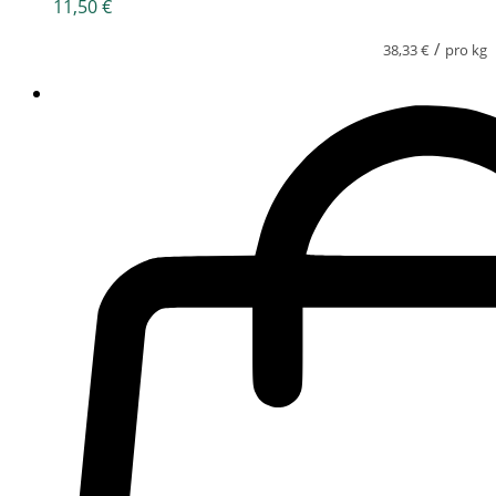
11,50
€
/
38,33
€
pro kg