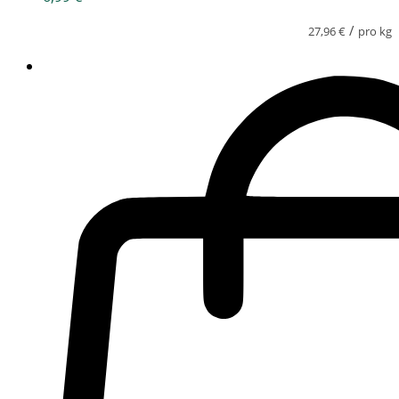
/
27,96
€
pro kg