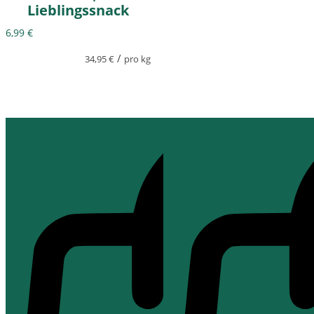
Lieblingssnack
6,99
€
/
34,95
€
pro kg