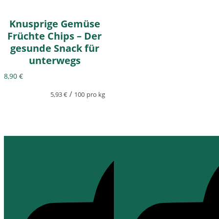
Knusprige Gemüse
Früchte Chips – Der
gesunde Snack für
unterwegs
8,90
€
/
5,93
€
100
pro kg