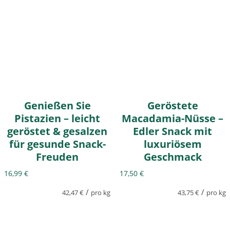
Genießen Sie
Geröstete
Pistazien – leicht
Macadamia-Nüsse –
geröstet & gesalzen
Edler Snack mit
für gesunde Snack-
luxuriösem
Freuden
Geschmack
16,99
€
17,50
€
/
/
42,47
€
pro kg
43,75
€
pro kg