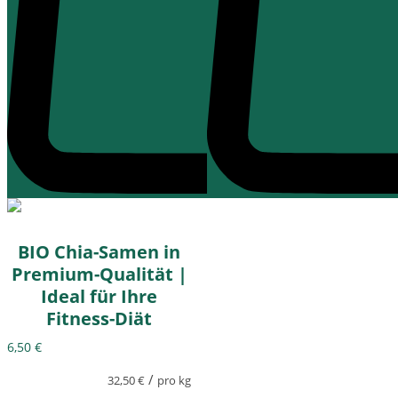
BIO Chia-Samen in
Premium-Qualität |
Ideal für Ihre
Fitness-Diät
6,50
€
/
32,50
€
pro kg