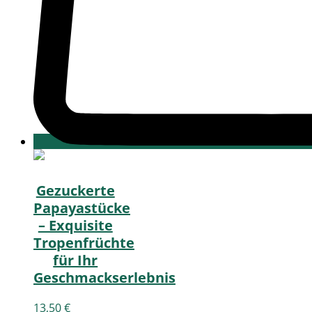
Gezuckerte
Papayastücke
– Exquisite
Tropenfrüchte
für Ihr
Geschmackserlebnis
13,50
€