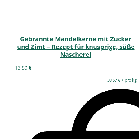
Gebrannte Mandelkerne mit Zucker
und Zimt – Rezept für knusprige, süße
Nascherei
13,50
€
/
38,57
€
pro kg