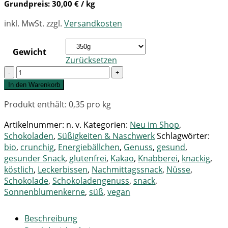
Grundpreis:
30,00
€
/ kg
inkl. MwSt.
zzgl.
Versandkosten
Gewicht
Zurücksetzen
Quantity
In den Warenkorb
Produkt enthält: 0,35
pro kg
Artikelnummer:
n. v.
Kategorien:
Neu im Shop
,
Schokoladen
,
Süßigkeiten & Naschwerk
Schlagwörter:
bio
,
crunchig
,
Energiebällchen
,
Genuss
,
gesund
,
gesunder Snack
,
glutenfrei
,
Kakao
,
Knabberei
,
knackig
,
köstlich
,
Leckerbissen
,
Nachmittagssnack
,
Nüsse
,
Schokolade
,
Schokoladengenuss
,
snack
,
Sonnenblumenkerne
,
süß
,
vegan
Beschreibung