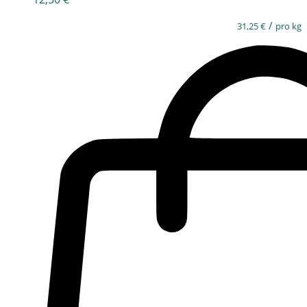
/
31,25
€
pro kg