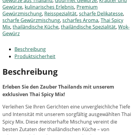
Gewürze aus Thailand
,
Gourmet Gewürze
,
Kräuter und
Gewürze
,
kulinarisches Erlebnis
,
Premium
Gewürzmischung
,
Reisspezialität
,
scharfe Delikatesse
,
scharfe Gewürzmischung
,
scharfes Aroma
,
Thai Spicy
Mix
,
thailändische Küche
,
thailändische Spezialität
,
Wok-
Gewürz
Beschreibung
Produktsicherheit
Beschreibung
Erleben Sie den Zauber Thailands mit unserem
exklusiven Thai Spicy Mix!
Verleihen Sie Ihren Gerichten eine unvergleichliche Tiefe
und Intensität mit unserem sorgfältig ausgewählten Thai
Spicy Mix. Diese meisterhafte Mischung vereint die
besten Zutaten der thailändischen Küche – von