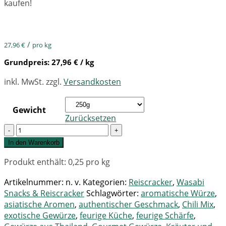
kaufen!
/
27,96
€
pro kg
Grundpreis:
27,96
€
/ kg
inkl. MwSt.
zzgl.
Versandkosten
Gewicht
Zurücksetzen
Quantity
In den Warenkorb
Produkt enthält: 0,25
pro kg
Artikelnummer:
n. v.
Kategorien:
Reiscracker
,
Wasabi
Snacks & Reiscracker
Schlagwörter:
aromatische Würze
,
asiatische Aromen
,
authentischer Geschmack
,
Chili Mix
,
exotische Gewürze
,
feurige Küche
,
feurige Schärfe
,