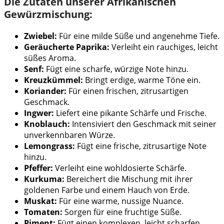
Die Zutaten unserer Afrikanischen
Gewürzmischung:
Zwiebel:
Für eine milde Süße und angenehme Tiefe.
Geräucherte Paprika:
Verleiht ein rauchiges, leicht
süßes Aroma.
Senf:
Fügt eine scharfe, würzige Note hinzu.
Kreuzkümmel:
Bringt erdige, warme Töne ein.
Koriander:
Für einen frischen, zitrusartigen
Geschmack.
Ingwer:
Liefert eine pikante Schärfe und Frische.
Knoblauch:
Intensiviert den Geschmack mit seiner
unverkennbaren Würze.
Lemongrass:
Fügt eine frische, zitrusartige Note
hinzu.
Pfeffer:
Verleiht eine wohldosierte Schärfe.
Kurkuma:
Bereichert die Mischung mit ihrer
goldenen Farbe und einem Hauch von Erde.
Muskat:
Für eine warme, nussige Nuance.
Tomaten:
Sorgen für eine fruchtige Süße.
Piment:
Fügt einen komplexen, leicht scharfen