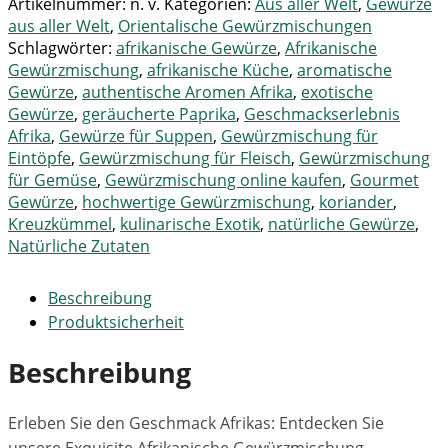
Artikelnummer:
n. v.
Kategorien:
Aus aller Welt
,
Gewürze
aus aller Welt
,
Orientalische Gewürzmischungen
Schlagwörter:
afrikanische Gewürze
,
Afrikanische
Gewürzmischung
,
afrikanische Küche
,
aromatische
Gewürze
,
authentische Aromen Afrika
,
exotische
Gewürze
,
geräucherte Paprika
,
Geschmackserlebnis
Afrika
,
Gewürze für Suppen
,
Gewürzmischung für
Eintöpfe
,
Gewürzmischung für Fleisch
,
Gewürzmischung
für Gemüse
,
Gewürzmischung online kaufen
,
Gourmet
Gewürze
,
hochwertige Gewürzmischung
,
koriander
,
Kreuzkümmel
,
kulinarische Exotik
,
natürliche Gewürze
,
Natürliche Zutaten
Beschreibung
Produktsicherheit
Beschreibung
Erleben Sie den Geschmack Afrikas: Entdecken Sie