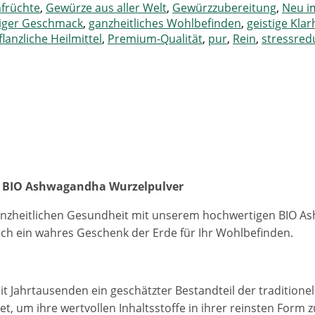
nfrüchte
,
Gewürze aus aller Welt
,
Gewürzzubereitung
,
Neu i
iger Geschmack
,
ganzheitliches Wohlbefinden
,
geistige Klar
flanzliche Heilmittel
,
Premium-Qualität
,
pur
,
Rein
,
stressred
en BIO Ashwagandha Wurzelpulver
d ganzheitlichen Gesundheit mit unserem hochwertigen BIO 
auch ein wahres Geschenk der Erde für Ihr Wohlbefinden.
eit Jahrtausenden ein geschätzter Bestandteil der traditio
, um ihre wertvollen Inhaltsstoffe in ihrer reinsten Form zu