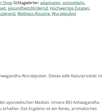
m Shop
Schlagwörter:
adaptogen
,
antioxidativ
,
heit
,
gesundheitsfördernd
,
Hochwertige Zutaten
,
uzierend
,
Wellness-Routine
,
Wurzelpulver
Ashwagandha Wurzelpulver. Dieses edle Naturprodukt ist
nellen ayurvedischen Medizin. Unsere BIO Ashwagandha
 erhalten. Das Ergebnis ist ein feines, aromatisches