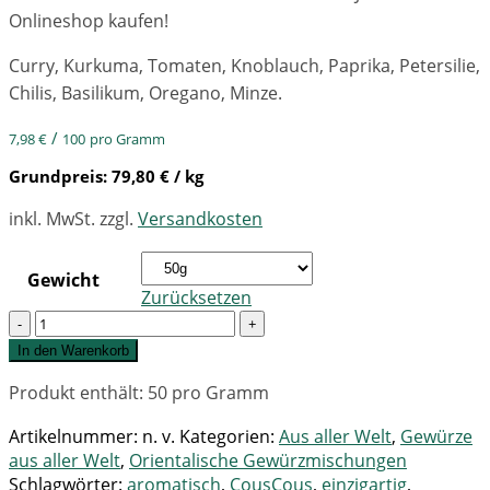
Onlineshop kaufen!
Curry, Kurkuma, Tomaten, Knoblauch, Paprika, Petersilie,
Chilis, Basilikum, Oregano, Minze.
/
7,98
€
100
pro Gramm
Grundpreis:
79,80
€
/ kg
inkl. MwSt.
zzgl.
Versandkosten
Gewicht
Zurücksetzen
Quantity
In den Warenkorb
Produkt enthält: 50
pro Gramm
Artikelnummer:
n. v.
Kategorien:
Aus aller Welt
,
Gewürze
aus aller Welt
,
Orientalische Gewürzmischungen
Schlagwörter:
aromatisch
,
CousCous
,
einzigartig
,